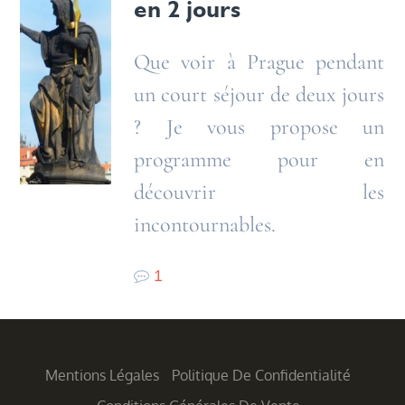
en 2 jours
Que voir à Prague pendant
un court séjour de deux jours
? Je vous propose un
programme pour en
découvrir les
incontournables.
1
Mentions Légales
Politique De Confidentialité