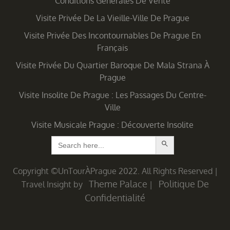
Conditions Générales De Vente
Visite Privée De La Vieille-Ville De Prague
Visite Privée Des Incontournables De Prague En
Français
Visite Privée Du Quartier Baroque De Mala Strana À
Prague
Visite Insolite De Prague : Les Passages Du Centre-
Ville
Visite Musicale Prague : Découverte Insolite
Search Button
Search
for:
Copyright ©UnTourÀPrague 2022. All Rights Reserved
|
Theme Palace
Politique De
Travel Insight by
|
Confidentialité