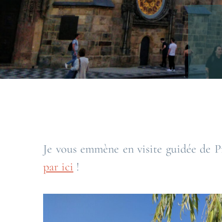
Je vous emmène en visite guidée de Pr
par ici
!