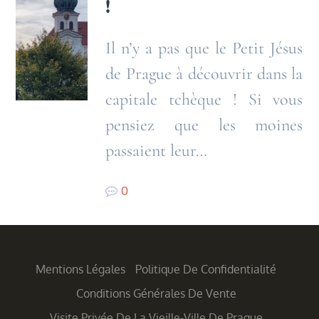
!
Il n’y a pas que le Petit Jésus
de Prague à découvrir dans la
capitale tchèque ! Si vous
pensiez que les moines
passaient leur…
0
Mentions Légales
Politique De Confidentialité
Conditions Générales De Vente
Visite Privée De La Vieille-Ville De Prague