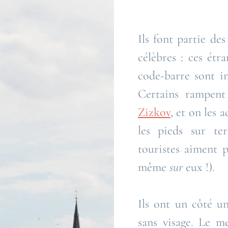
Ils font partie de
célèbres : ces étr
code-barre sont in
Certains rampen
Zizkov
, et on les 
les pieds sur te
touristes aiment p
même
sur
eux !).
Ils ont un côté un
sans visage. Le me