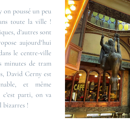
y on poussé un peu
ns toute la ville !
ques, d’autres sont
ropose aujourd’hui
dans le centre-ville
es minutes de tram
s, David Cerny est
rnable, et même
 c’est parti, on va
 bizarres !