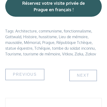
Réservez votre visite privée de
Prague en français !
Tags:
Architecture
,
communisme
,
fonctionnalisme
,
Gottwald
,
Histoire
,
hussitisme
,
Lieu de mémoire
,
mausolée
,
Mémorial
,
Prague
,
République Tchèque
,
statue équestre
,
Tchéquie
,
tombe du soldat inconnu
,
Tourisme
,
tourisme de mémoire
,
Vitkov
,
Zizka
,
Zizkov
Navigation
PREVIOUS
NEXT
de
l’article