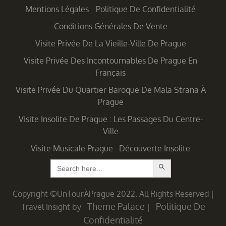
Mentions Légales
Politique De Confidentialité
Conditions Générales De Vente
Visite Privée De La Vieille-Ville De Prague
Visite Privée Des Incontournables De Prague En
Français
Visite Privée Du Quartier Baroque De Mala Strana À
Prague
Visite Insolite De Prague : Les Passages Du Centre-
Ville
Visite Musicale Prague : Découverte Insolite
Search Button
Search
for:
Copyright ©UnTourÀPrague 2022. All Rights Reserved
|
Theme Palace
Politique De
Travel Insight by
|
Confidentialité