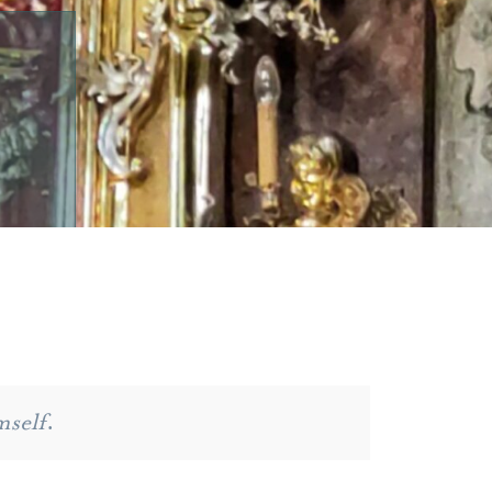
mself
.