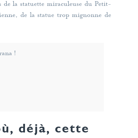
s de la statuette miraculeuse du Petit-
cienne, de la statue trop mignonne de
rana !
où, déjà, cette