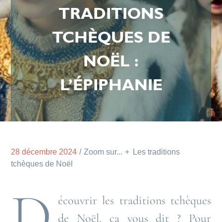
TRADITIONS
TCHÈQUES DE
NOËL :
L’ÉPIPHANIE
28 décembre 2024
Zoom sur...
Les traditions
tchèques de Noël
D
écouvrir les traditions tchèques
de Noël, ça vous dit ? Pour