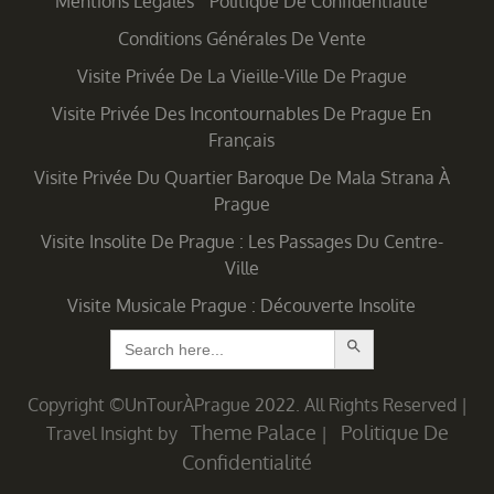
Mentions Légales
Politique De Confidentialité
Conditions Générales De Vente
Visite Privée De La Vieille-Ville De Prague
Visite Privée Des Incontournables De Prague En
Français
Visite Privée Du Quartier Baroque De Mala Strana À
Prague
Visite Insolite De Prague : Les Passages Du Centre-
Ville
Visite Musicale Prague : Découverte Insolite
Search Button
Search
for:
Copyright ©UnTourÀPrague 2022. All Rights Reserved
|
Theme Palace
Politique De
Travel Insight by
|
Confidentialité