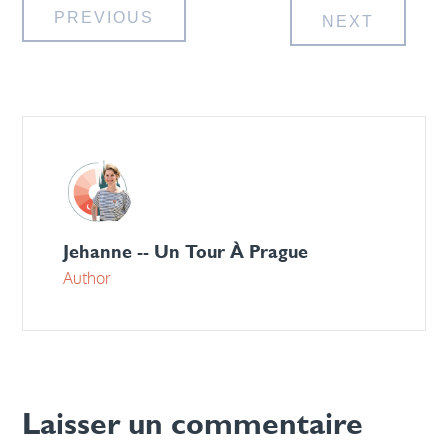
Navigation
PREVIOUS
NEXT
de
l’article
Jehanne -- Un Tour À Prague
Author
Laisser un commentaire