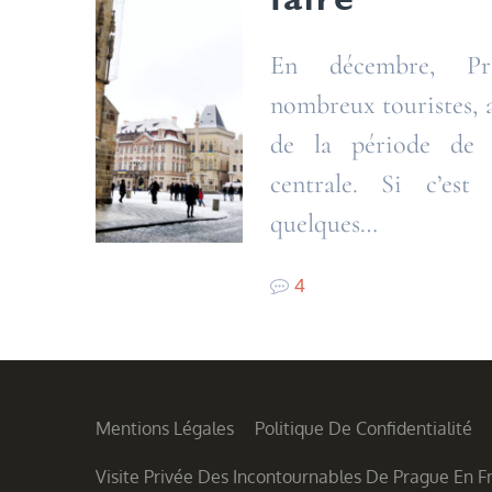
En décembre, Pr
nombreux touristes, at
de la période de
centrale. Si c’est
quelques…
4
Mentions Légales
Politique De Confidentialité
Visite Privée Des Incontournables De Prague En F