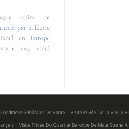
ague attire de
tirés par la féerie
 Noël en Europe
 votre cas, voici
Conditions Générales De Vente
Visite Privée De La Vieille-V
rançais
Visite Privée Du Quartier Baroque De Mala Strana À