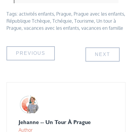
Tags:
activités enfants
,
Prague
,
Prague avec les enfants
,
République Tchèque
,
Tchéquie
,
Tourisme
,
Un tour à
Prague
,
vacances avec les enfants
,
vacances en famille
Navigation
PREVIOUS
NEXT
de
l’article
Jehanne -- Un Tour À Prague
Author