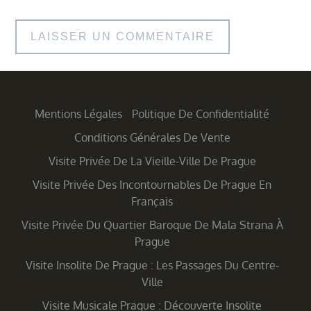
Mentions Légales
Politique De Confidentialité
Conditions Générales De Vente
Visite Privée De La Vieille-Ville De Prague
Visite Privée Des Incontournables De Prague En
Français
Visite Privée Du Quartier Baroque De Mala Strana À
Prague
Visite Insolite De Prague : Les Passages Du Centre-
Ville
Visite Musicale Prague : Découverte Insolite