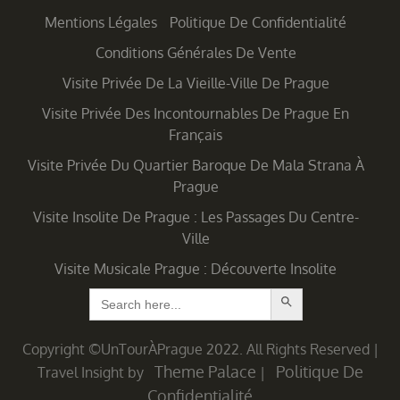
Mentions Légales
Politique De Confidentialité
Conditions Générales De Vente
Visite Privée De La Vieille-Ville De Prague
Visite Privée Des Incontournables De Prague En
Français
Visite Privée Du Quartier Baroque De Mala Strana À
Prague
Visite Insolite De Prague : Les Passages Du Centre-
Ville
Visite Musicale Prague : Découverte Insolite
Search Button
Search
for:
Copyright ©UnTourÀPrague 2022. All Rights Reserved
|
Theme Palace
Politique De
Travel Insight by
|
Confidentialité