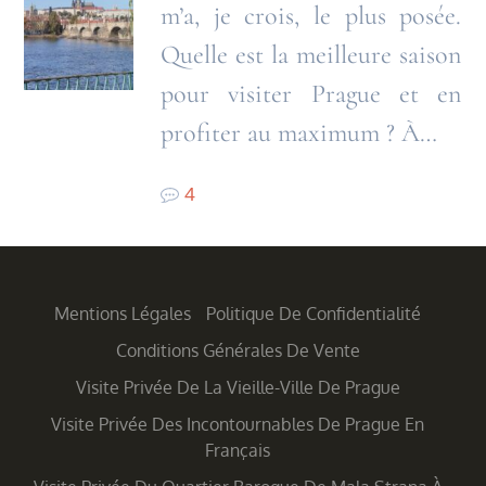
m’a, je crois, le plus posée.
Quelle est la meilleure saison
pour visiter Prague et en
profiter au maximum ? À…
4
Mentions Légales
Politique De Confidentialité
Conditions Générales De Vente
Visite Privée De La Vieille-Ville De Prague
Visite Privée Des Incontournables De Prague En
Français