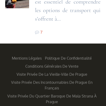
est essentiel de comprendre
les options de transport qui
s’offrent à…
7
Mentions Légales
Politique De Confidentialité
Conditions Générales De Vente
Visite Privée De La Vieille-Ville De Prague
Visite Privée Des Incontournables De Prague En
Français
Visite Privée Du Quartier Baroque De Mala Strana À
Prague